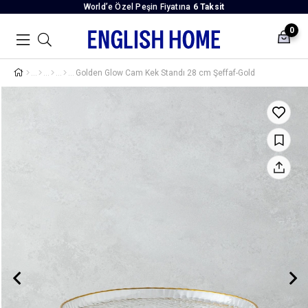
World’e Özel Peşin Fiyatına
6 Taksit
0
Golden Glow Cam Kek Standı 28 cm Şeffaf-Gold