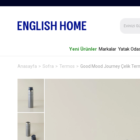
Yeni Ürünler
Markalar
Yatak Odas
Anasayfa
Sofra
Termos
Good Mood Journey Çelik Ter