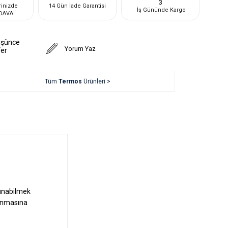
3
rinizde
14 Gün İade Garantisi
İş Gününde Kargo
DAVA!
üşünce
Yorum Yaz
Ver
Tüm
Termos
Ürünleri >