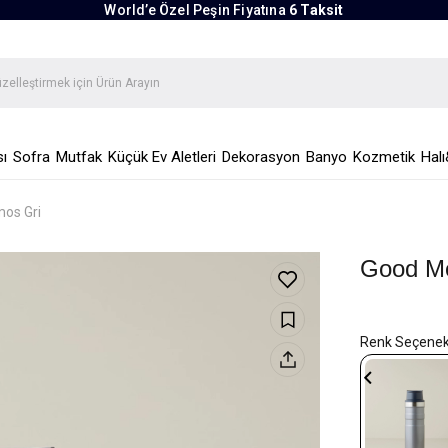
World’e Özel Peşin Fiyatına
6 Taksit
ı
Sofra
Mutfak
Küçük Ev Aletleri
Dekorasyon
Banyo
Kozmetik
Halı
mos Gri
Good Mo