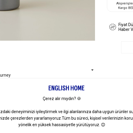
Alışverişle
Kargo BE
Fiyat D
Haber 
ourney