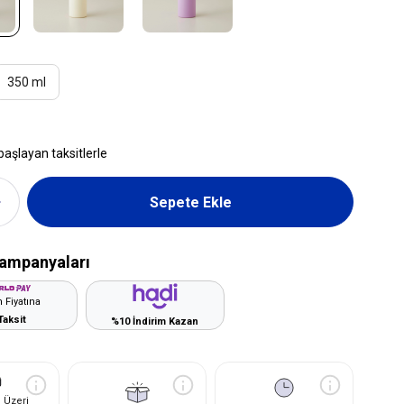
350 ml
başlayan taksitlerle
ampanyaları
 Fiyatına
Taksit
%10 İndirim Kazan
 Üzeri