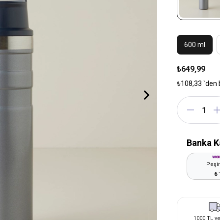
600 ml
₺649,99
₺108,33
`den 
Banka K
Peşin
6 
1000 TL ve