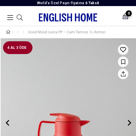
World’e Özel Peşin Fiyatına
6 Taksit
0
Good Mood Leora PP – Cam Termos 1L Kırmızı
4 AL 3 ÖDE