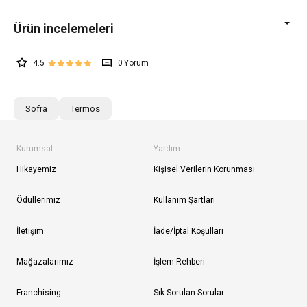
4.5
0
Sofra
Termos
Kurumsal
Yardım
Hikayemiz
Kişisel Verilerin Korunması
Ödüllerimiz
Kullanım Şartları
İletişim
İade/İptal Koşulları
Mağazalarımız
İşlem Rehberi
Franchising
Sık Sorulan Sorular