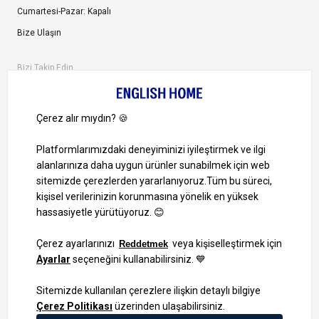
Cumartesi-Pazar: Kapalı
Bize Ulaşın
Bizi Takip Edin
Ayrıcalıklardan yararlanmak için uygulamamızı indirin.
1000 TL ve Üzeri Alışverişlerinizde Kargo Bedava!
Bilgi Toplum Hizmetleri
KVKK Veri İşleme Politikamız
Site Haritası