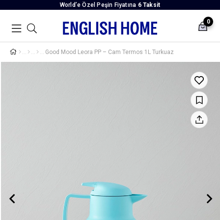
World’e Özel Peşin Fiyatına
6 Taksit
0
Good Mood Leora PP – Cam Termos 1L Turkuaz