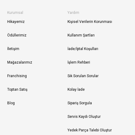
Kurumsal
Yardım
Hikayemiz
Kişisel Verilerin Korunması
Ödüllerimiz
Kullanım Şartları
İletişim
İade/İptal Koşulları
Mağazalarımız
İşlem Rehberi
Franchising
Sık Sorulan Sorular
Toptan Satış
Kolay İade
Blog
Sipariş Sorgula
Servis Kaydı Oluştur
Yedek Parça Talebi Oluştur