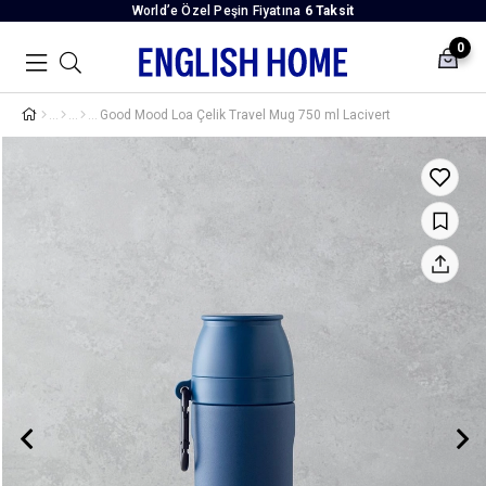
World’e Özel Peşin Fiyatına
6 Taksit
0
Good Mood Loa Çelik Travel Mug 750 ml Lacivert