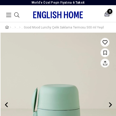
World’e Özel Peşin Fiyatına
6 Taksit
0
Good Mood Lunchy Çelik Saklama Termosu 500 ml Yeşil