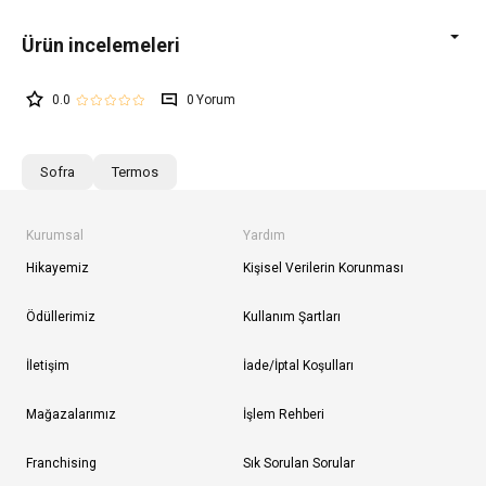
0.0
0
Sofra
Termos
Kurumsal
Yardım
Hikayemiz
Kişisel Verilerin Korunması
Ödüllerimiz
Kullanım Şartları
İletişim
İade/İptal Koşulları
Mağazalarımız
İşlem Rehberi
Franchising
Sık Sorulan Sorular