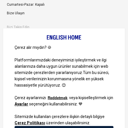
Cumartesi-Pazar: Kapalı
Bize Ulaşın
Bizi Takip Edin
Ayrıcalıklardan yararlanmak için uygulamamızı indirin.
1000 TL ve Üzeri Alışverişlerinizde Kargo Bedava!
Bilgi Toplum Hizmetleri
KVKK Veri İşleme Politikamız
Site Haritası