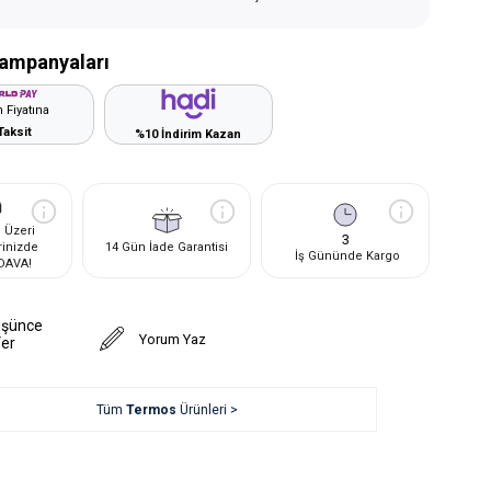
ampanyaları
 Fiyatına
Taksit
%10 İndirim Kazan
 Üzeri
3
rinizde
14 Gün İade Garantisi
İş Gününde Kargo
DAVA!
üşünce
Yorum Yaz
Ver
Tüm
Termos
Ürünleri >