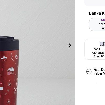
Banka K
Peşin
6 
1000 TL ve
Alışverişle
Kargo BE
Fiyat D
Haber 