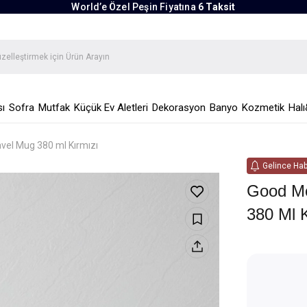
World’e Özel Peşin Fiyatına
6 Taksit
ı
Sofra
Mutfak
Küçük Ev Aletleri
Dekorasyon
Banyo
Kozmetik
Halı
vel Mug 380 ml Kırmızı
Gelince Hab
Good Mo
380 Ml 