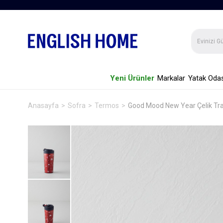
Yeni Ürünler
Markalar
Yatak Odas
Anasayfa
Sofra
Termos
Good Mood New Year Çelik Tra