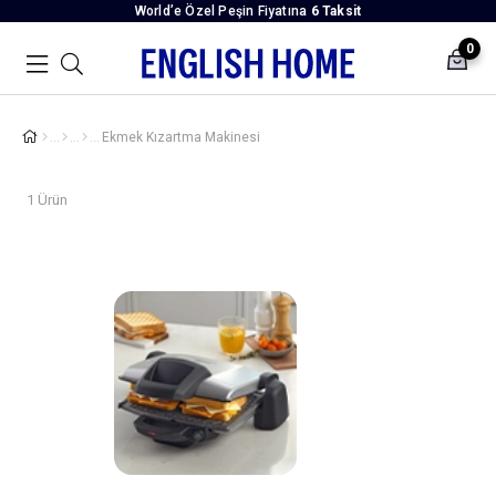
World’e Özel Peşin Fiyatına
6 Taksit
0
Ekmek Kızartma Makinesi
1 Ürün