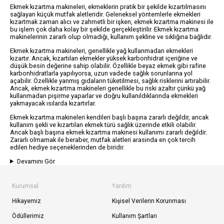
Ekmek kızartma makineleri, ekmeklerin pratik bir şekilde kızartılmasını
sağlayan küçük mutfak aletleridir. Geleneksel yöntemlerle ekmekleri
kızartmak zaman alıcı ve zahmetli bir işken, ekmek kızartma makinesi ile
bu işlem çok daha kolay bir şekilde gerçekleştirilir. Ekmek kızartma
makinelerinin zararlı olup olmadığı, kullanım şekline ve sıklığına bağlıdır.
Ekmek kızartma makineleri, genellikle yağ kullanmadan ekmekleri
kızartır. Ancak, kızartılan ekmekler yüksek karbonhidrat içeriğine ve
düşük besin değerine sahip olabilir. Özellikle beyaz ekmek gibi rafine
karbonhidratlarla yapılıyorsa, uzun vadede sağlık sorunlarına yol
açabilir. Özellikle yanmış gıdaların tüketilmesi, sağlık risklerini artırabilir.
Ancak, ekmek kızartma makineleri genellikle bu riski azaltır çünkü yağ
kullanmadan pişirme yaparlar ve doğru kullanıldıklarında ekmekleri
yakmayacak ısılarda kızartırlar.
Ekmek kızartma makineleri kendileri başlı başına zararlı değildir, ancak
kullanım şekli ve kızartılan ekmek türü sağlık üzerinde etkili olabilir.
Ancak başlı başına ekmek kızartma makinesi kullanımı zararlı değildir.
Zararlı olmamak ile beraber, mutfak aletleri arasında en çok tercih
edilen hediye seçeneklerinden de biridir.
Devamını Gör
Kurumsal
Yardım
Hikayemiz
Kişisel Verilerin Korunması
Ödüllerimiz
Kullanım Şartları