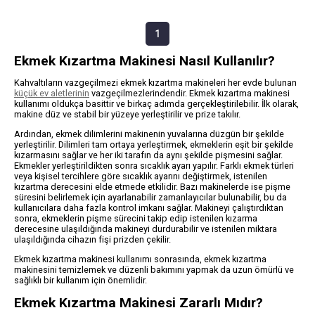
1
Ekmek Kızartma Makinesi Nasıl Kullanılır?
Kahvaltıların vazgeçilmezi ekmek kızartma makineleri her evde bulunan
küçük ev aletlerinin
vazgeçilmezlerindendir. Ekmek kızartma makinesi
kullanımı oldukça basittir ve birkaç adımda gerçekleştirilebilir. İlk olarak,
makine düz ve stabil bir yüzeye yerleştirilir ve prize takılır.
Ardından, ekmek dilimlerini makinenin yuvalarına düzgün bir şekilde
yerleştirilir. Dilimleri tam ortaya yerleştirmek, ekmeklerin eşit bir şekilde
kızarmasını sağlar ve her iki tarafın da aynı şekilde pişmesini sağlar.
Ekmekler yerleştirildikten sonra sıcaklık ayarı yapılır. Farklı ekmek türleri
veya kişisel tercihlere göre sıcaklık ayarını değiştirmek, istenilen
kızartma derecesini elde etmede etkilidir. Bazı makinelerde ise pişme
süresini belirlemek için ayarlanabilir zamanlayıcılar bulunabilir, bu da
kullanıcılara daha fazla kontrol imkanı sağlar. Makineyi çalıştırdıktan
sonra, ekmeklerin pişme sürecini takip edip istenilen kızarma
derecesine ulaşıldığında makineyi durdurabilir ve istenilen miktara
ulaşıldığında cihazın fişi prizden çekilir.
Ekmek kızartma makinesi kullanımı sonrasında, ekmek kızartma
makinesini temizlemek ve düzenli bakımını yapmak da uzun ömürlü ve
sağlıklı bir kullanım için önemlidir.
Ekmek Kızartma Makinesi Zararlı Mıdır?