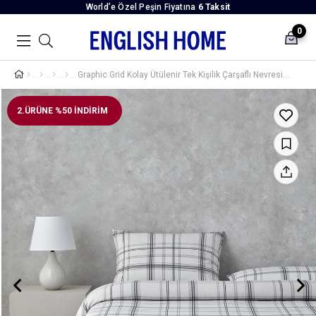
World’e Özel Peşin Fiyatına
6 Taksit
0
Graphic Grid Kolay Ütülenir Tek Kişilik Çarşaflı Nevresim Takımı 160x220 cm Gri
2.ÜRÜNE %50 İNDİRİM