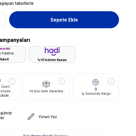
aşlayan taksitlerle
ampanyaları
 Fiyatına
Taksit
%10 İndirim Kazan
 Üzeri
3
rinizde
14 Gün İade Garantisi
İş Gününde Kargo
DAVA!
üşünce
Yorum Yaz
Ver