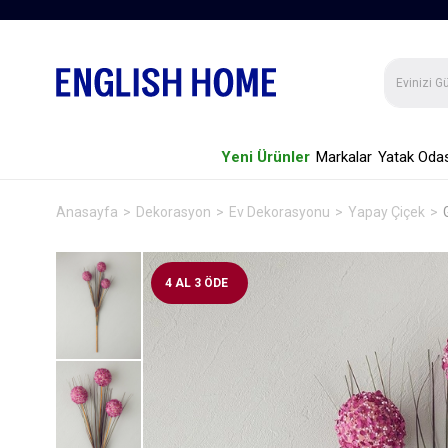
Yeni Ürünler
Markalar
Yatak Odas
Anasayfa
Dekorasyon
Ev Dekorasyonu
Yapay Çiçek
4 AL 3 ÖDE