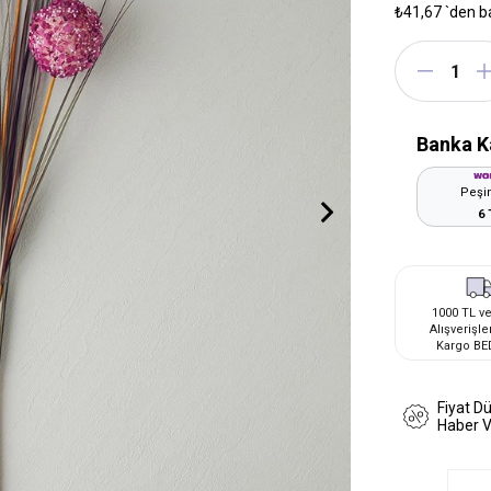
₺41,67
`den b
Banka K
Peşin
6 
1000 TL ve
Alışverişle
Kargo BE
Fiyat D
Haber 