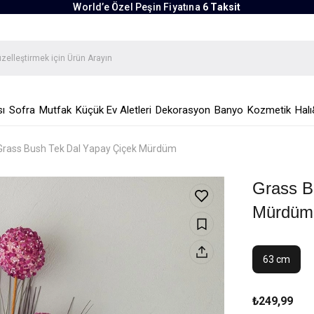
World’e Özel Peşin Fiyatına
6 Taksit
ı
Sofra
Mutfak
Küçük Ev Aletleri
Dekorasyon
Banyo
Kozmetik
Halı
Grass Bush Tek Dal Yapay Çiçek Mürdüm
Grass B
Mürdüm
63 cm
₺249,99