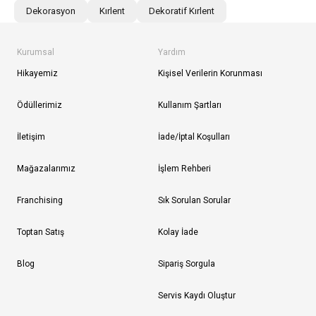
Dekorasyon
Kırlent
Dekoratif Kırlent
Kurumsal
Yardım
Hikayemiz
Kişisel Verilerin Korunması
Ödüllerimiz
Kullanım Şartları
İletişim
İade/İptal Koşulları
Mağazalarımız
İşlem Rehberi
Franchising
Sık Sorulan Sorular
Toptan Satış
Kolay İade
Blog
Sipariş Sorgula
Servis Kaydı Oluştur