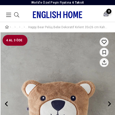
World’e Özel Peşin Fiyatına
6 Taksit
0
Happy Bear Pelüş Bebe Dekoratif Kırlent 35x26 cm Kahve
4 AL 3 ÖDE