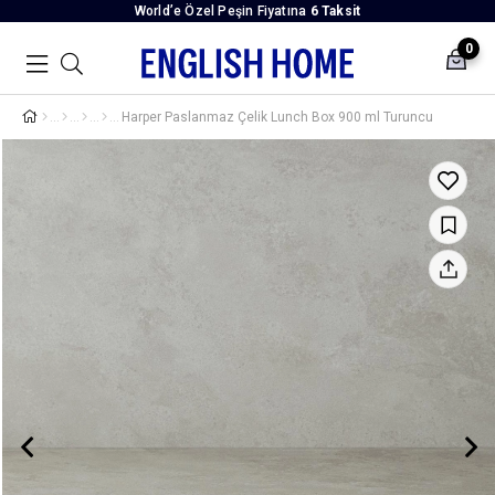
World’e Özel Peşin Fiyatına
6 Taksit
0
Harper Paslanmaz Çelik Lunch Box 900 ml Turuncu