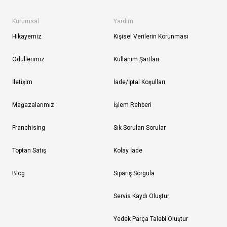
Kurumsal
Yardım
Hikayemiz
Kişisel Verilerin Korunması
Ödüllerimiz
Kullanım Şartları
İletişim
İade/İptal Koşulları
Mağazalarımız
İşlem Rehberi
Franchising
Sık Sorulan Sorular
Toptan Satış
Kolay İade
Blog
Sipariş Sorgula
Servis Kaydı Oluştur
Yedek Parça Talebi Oluştur