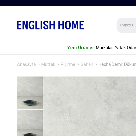
Yeni Ürünler
Markalar
Yatak Odas
Anasayfa
Mutfak
Pişirme
Sahan
Hecha Demir Döküm 