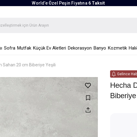
World’e Özel Peşin Fiyatına
6 Taksit
ı
Sofra
Mutfak
Küçük Ev Aletleri
Dekorasyon
Banyo
Kozmetik
Halı
Sahan 20 cm Biberiye Yeşili
Gelince Hab
Hecha 
Biberiye 