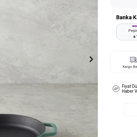
Banka K
Peşin
6 
Kargo B
Fiyat D
Haber 