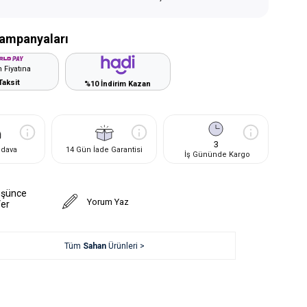
ampanyaları
 Fiyatına
Taksit
%10 İndirim Kazan
3
edava
14 Gün İade Garantisi
İş Gününde Kargo
üşünce
Yorum Yaz
Ver
Tüm
Sahan
Ürünleri >