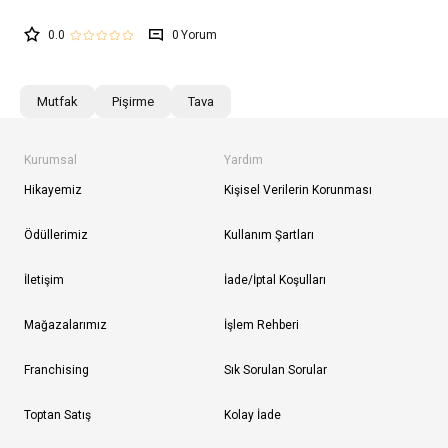
0.0
0
Mutfak
Pişirme
Tava
Kurumsal
Yardım
Hikayemiz
Kişisel Verilerin Korunması
Ödüllerimiz
Kullanım Şartları
İletişim
İade/İptal Koşulları
Mağazalarımız
İşlem Rehberi
Franchising
Sık Sorulan Sorular
Toptan Satış
Kolay İade