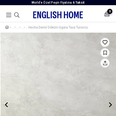
World’e Özel Peşin Fiyatına
6 Taksit
0
Hecha Demir Döküm Izgara Tava Turuncu