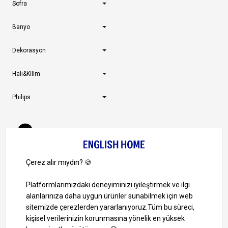
Sofra
Banyo
Dekorasyon
Halı&Kilim
Philips
Müşteri Hizmetleri
0 850 724 0 346
Pazartesi-Cuma: 09:00 – 18:00
Cumartesi-Pazar: Kapalı
Bize Ulaşın