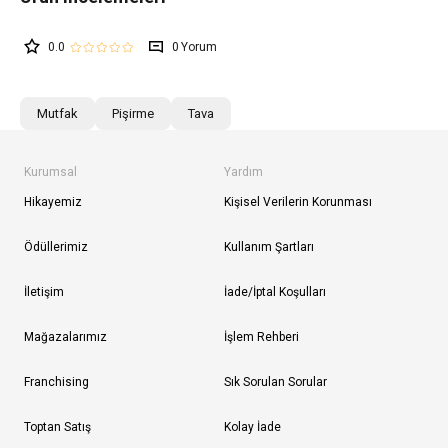
0.0
0
Mutfak
Pişirme
Tava
Kurumsal
Yardım
Hikayemiz
Kişisel Verilerin Korunması
Ödüllerimiz
Kullanım Şartları
İletişim
İade/İptal Koşulları
Mağazalarımız
İşlem Rehberi
Franchising
Sık Sorulan Sorular
Toptan Satış
Kolay İade