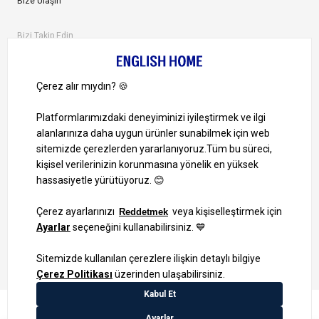
Bize Ulaşın
Bizi Takip Edin
Ayrıcalıklardan yararlanmak için uygulamamızı indirin.
1000 TL ve Üzeri Alışverişlerinizde Kargo Bedava!
Bilgi Toplum Hizmetleri
KVKK Veri İşleme Politikamız
Site Haritası