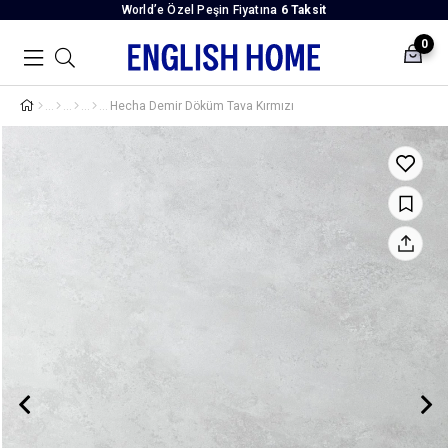
World’e Özel Peşin Fiyatına
6 Taksit
0
Hecha Demir Döküm Tava Kırmızı