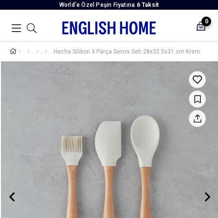
World’e Özel Peşin Fiyatına
6 Taksit
0
Hecha Silikon 3 Parça Servis Seti 28x32.5x31 cm Krem