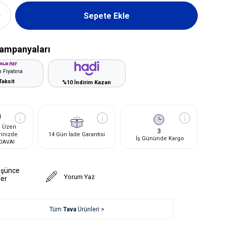
ampanyaları
 Fiyatına
Taksit
%10 İndirim Kazan
 Üzeri
3
rinizde
14 Gün İade Garantisi
İş Gününde Kargo
DAVA!
üşünce
Yorum Yaz
Ver
Tüm
Tava
Ürünleri >