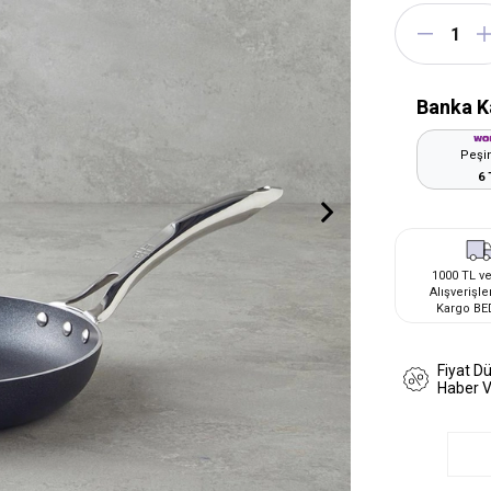
Banka K
Peşin
6 
1000 TL ve
Alışverişle
Kargo BE
Fiyat D
Haber 