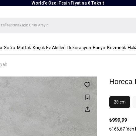
World’e Özel Peşin Fiyatına
6 Taksit
ı
Sofra
Mutfak
Küçük Ev Aletleri
Dekorasyon
Banyo
Kozmetik
Halı
iyah
Horeca 
28 cm
₺999,99
₺166,67
`den 