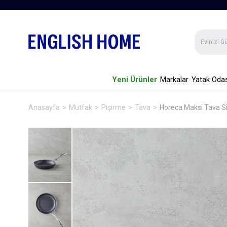
Yeni Ürünler
Markalar
Yatak Odas
Anasayfa
Mutfak
Pişirme
Tava
Horeca Maksi Tava S