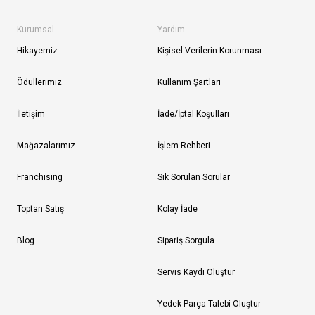
Kurumsal
Yardım
Hikayemiz
Kişisel Verilerin Korunması
Ödüllerimiz
Kullanım Şartları
İletişim
İade/İptal Koşulları
Mağazalarımız
İşlem Rehberi
Franchising
Sık Sorulan Sorular
Toptan Satış
Kolay İade
Blog
Sipariş Sorgula
Servis Kaydı Oluştur
Yedek Parça Talebi Oluştur