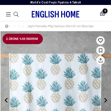
World’e Özel Peşin Fiyatına
6 Taksit
0
Jeylo Pamuklu Plaj Havlusu 90x150 cm Ekru-Sarı
2.ÜRÜNE %50 İNDİRİM