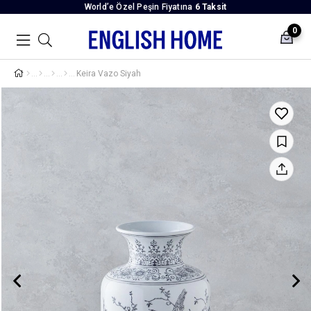
World’e Özel Peşin Fiyatına
6 Taksit
0
Keira Vazo Siyah