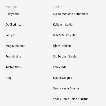
Kurumsal
Yardım
Hikayemiz
Kişisel Verilerin Korunması
Ödüllerimiz
Kullanım Şartları
İletişim
İade/İptal Koşulları
Mağazalarımız
İşlem Rehberi
Franchising
Sık Sorulan Sorular
Toptan Satış
Kolay İade
Blog
Sipariş Sorgula
Servis Kaydı Oluştur
Yedek Parça Talebi Oluştur