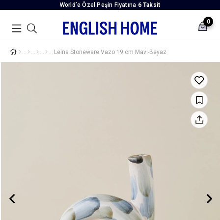
World’e Özel Peşin Fiyatına
6 Taksit
0
Leina Stoneware Vazo 19 cm Mavi-Beyaz