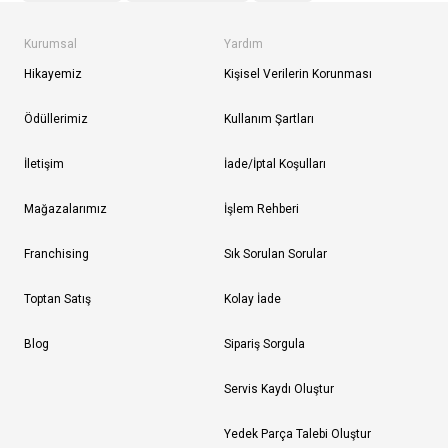
Kurumsal
Yardım
Hikayemiz
Kişisel Verilerin Korunması
Ödüllerimiz
Kullanım Şartları
İletişim
İade/İptal Koşulları
Mağazalarımız
İşlem Rehberi
Franchising
Sık Sorulan Sorular
Toptan Satış
Kolay İade
Blog
Sipariş Sorgula
Servis Kaydı Oluştur
Yedek Parça Talebi Oluştur