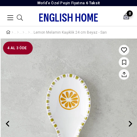
World’e Özel Peşin Fiyatına
6 Taksit
0
Lemon Melamin Kaşıklık 24 cm Beyaz - Sarı
4 AL 3 ÖDE