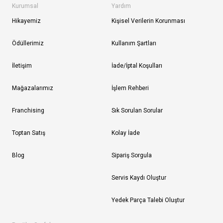
Kurumsal
Yardım
Hikayemiz
Kişisel Verilerin Korunması
Ödüllerimiz
Kullanım Şartları
İletişim
İade/İptal Koşulları
Mağazalarımız
İşlem Rehberi
Franchising
Sık Sorulan Sorular
Toptan Satış
Kolay İade
Blog
Sipariş Sorgula
Servis Kaydı Oluştur
Yedek Parça Talebi Oluştur