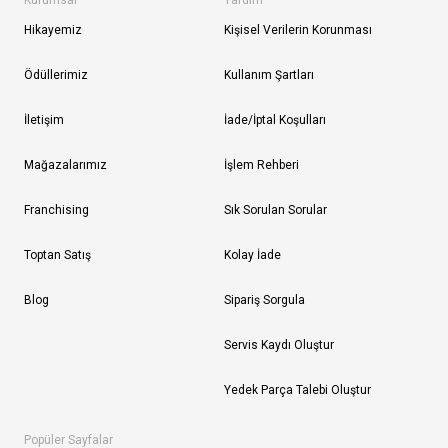
Kurumsal
Yardım
Hikayemiz
Kişisel Verilerin Korunması
Ödüllerimiz
Kullanım Şartları
İletişim
İade/İptal Koşulları
Mağazalarımız
İşlem Rehberi
Franchising
Sık Sorulan Sorular
Toptan Satış
Kolay İade
Blog
Sipariş Sorgula
Servis Kaydı Oluştur
Yedek Parça Talebi Oluştur
Popüler Sayfalar