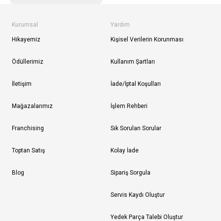
Kurumsal
Yardım
Hikayemiz
Kişisel Verilerin Korunması
Ödüllerimiz
Kullanım Şartları
İletişim
İade/İptal Koşulları
Mağazalarımız
İşlem Rehberi
Franchising
Sık Sorulan Sorular
Toptan Satış
Kolay İade
Blog
Sipariş Sorgula
Servis Kaydı Oluştur
Yedek Parça Talebi Oluştur