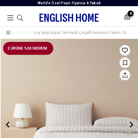
World’e Özel Peşin Fiyatına
6 Taksit
0
Liny İpliği Boyalı Tek Kişilik Çarşaflı Nevresim Takımı 160x220 cm Terracotta
2.ÜRÜNE %50 İNDİRİM