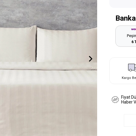
Banka
Peşin
6 
Kargo B
Fiyat D
Haber 