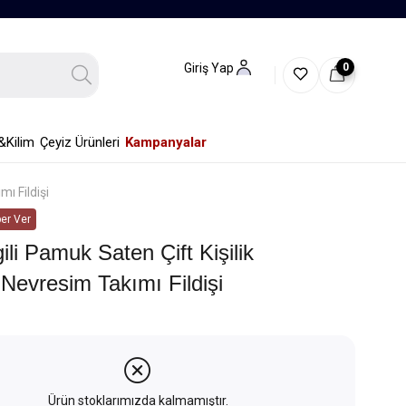
0
Giriş Yap
&Kilim
Çeyiz Ürünleri
Kampanyalar
mı Fildişi
er Ver
gili Pamuk Saten Çift Kişilik
 Nevresim Takımı Fildişi
Ürün stoklarımızda kalmamıştır.