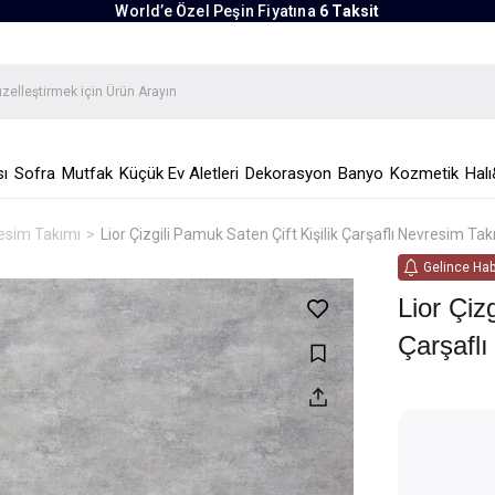
World’e Özel Peşin Fiyatına
6 Taksit
ı
Sofra
Mutfak
Küçük Ev Aletleri
Dekorasyon
Banyo
Kozmetik
Halı
vresim Takımı
Lior Çizgili Pamuk Saten Çift Kişilik Çarşaflı Nevresim Takı
Gelince Hab
Lior Çiz
Çarşaflı