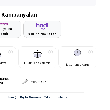
 Kampanyaları
 Fiyatına
Taksit
%10 İndirim Kazan
3
edava
14 Gün İade Garantisi
İş Gününde Kargo
üşünce
Yorum Yaz
Ver
Tüm
Çift Kişilik Nevresim Takımı
Ürünleri >