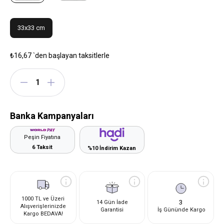
33x33 cm
₺16,67
`den başlayan taksitlerle
Banka Kampanyaları
Peşin Fiyatına
6 Taksit
%10 İndirim Kazan
1000 TL ve Üzeri
3
14 Gün İade
Alışverişlerinizde
Garantisi
İş Gününde Kargo
Kargo BEDAVA!