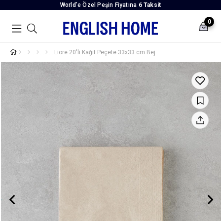
World’e Özel Peşin Fiyatına
6 Taksit
0
Liore 20'li Kağıt Peçete 33x33 cm Bej