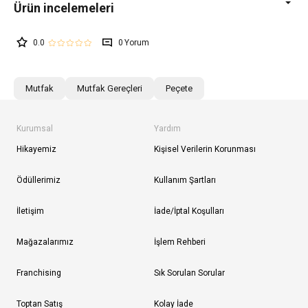
0.0
0
Mutfak
Mutfak Gereçleri
Peçete
Kurumsal
Yardım
Hikayemiz
Kişisel Verilerin Korunması
Ödüllerimiz
Kullanım Şartları
İletişim
İade/İptal Koşulları
Mağazalarımız
İşlem Rehberi
Franchising
Sık Sorulan Sorular
Toptan Satış
Kolay İade