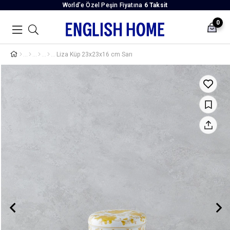
World’e Özel Peşin Fiyatına
6 Taksit
0
Liza Küp 23x23x16 cm Sarı