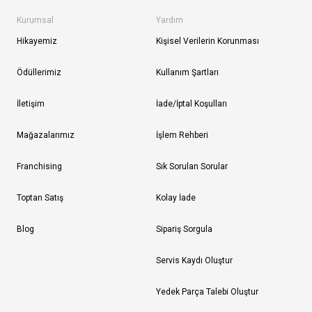
Kurumsal
Yardım
Hikayemiz
Kişisel Verilerin Korunması
Ödüllerimiz
Kullanım Şartları
İletişim
İade/İptal Koşulları
Mağazalarımız
İşlem Rehberi
Franchising
Sık Sorulan Sorular
Toptan Satış
Kolay İade
Blog
Sipariş Sorgula
Servis Kaydı Oluştur
Yedek Parça Talebi Oluştur