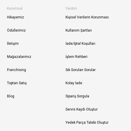
Kurumsal
Yardım
Hikayemiz
Kişisel Verilerin Korunması
Ödüllerimiz
Kullanım Şartları
İletişim
İade/İptal Koşulları
Mağazalarımız
İşlem Rehberi
Franchising
Sık Sorulan Sorular
Toptan Satış
Kolay İade
Blog
Sipariş Sorgula
Servis Kaydı Oluştur
Yedek Parça Talebi Oluştur