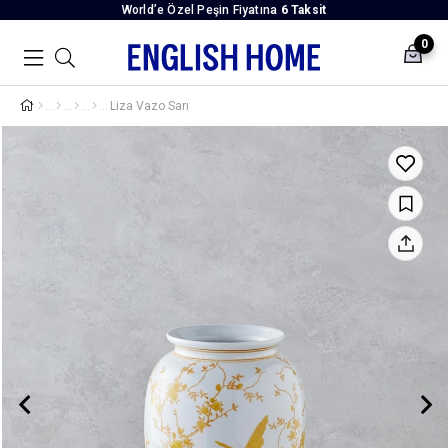
World’e Özel Peşin Fiyatına
6 Taksit
0
Liza Vazo Sarı