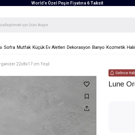
World’e Özel Peşin Fiyatına
6 Taksit
ı
Sofra
Mutfak
Küçük Ev Aletleri
Dekorasyon
Banyo
Kozmetik
Halı
rganizer 22x8x17 cm Yeşil
Gelince Hab
Lune Or