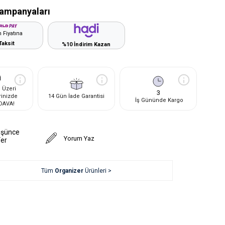
ampanyaları
 Fiyatına
Taksit
%10 İndirim Kazan
 Üzeri
3
rinizde
14 Gün İade Garantisi
İş Gününde Kargo
DAVA!
üşünce
Yorum Yaz
Ver
Tüm
Organizer
Ürünleri >