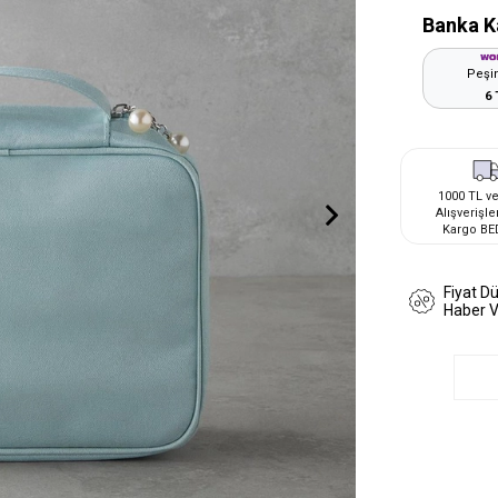
Banka K
Peşin
6 
1000 TL ve
Alışverişle
Kargo BE
Fiyat D
Haber 