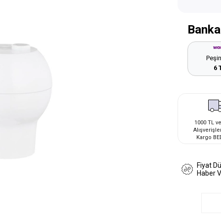
Banka
Peşin
6 
1000 TL ve
Alışverişle
Kargo BE
Fiyat D
Haber 