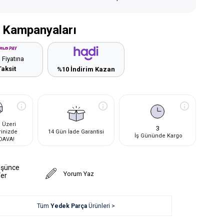
 Kampanyaları
 Fiyatına
Taksit
%10 İndirim Kazan
 Üzeri
3
rinizde
14 Gün İade Garantisi
İş Gününde Kargo
DAVA!
üşünce
Yorum Yaz
Ver
Tüm
Yedek Parça
Ürünleri >