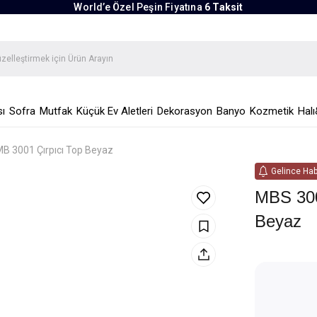
World’e Özel Peşin Fiyatına
6 Taksit
ı
Sofra
Mutfak
Küçük Ev Aletleri
Dekorasyon
Banyo
Kozmetik
Halı
B 3001 Çırpıcı Top Beyaz
Gelince Hab
MBS 300
Beyaz