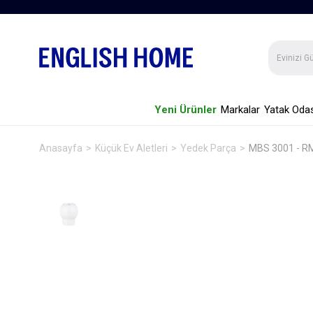
Yeni Ürünler
Markalar
Yatak Odas
Anasayfa
Küçük Ev Aletleri
Yedek Parça
MBS 3001 - RM