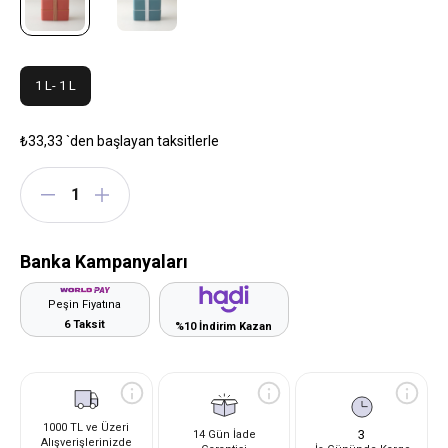
1 L- 1 L
₺33,33
`den başlayan taksitlerle
Banka Kampanyaları
Peşin Fiyatına
6 Taksit
%10 İndirim Kazan
1000 TL ve Üzeri
3
14 Gün İade
Alışverişlerinizde