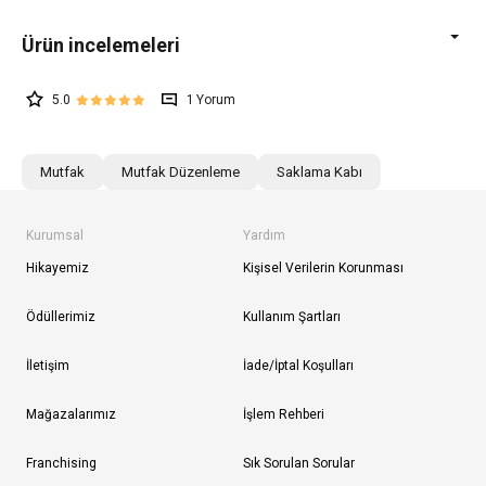
5.0
1
Mutfak
Mutfak Düzenleme
Saklama Kabı
Kurumsal
Yardım
Hikayemiz
Kişisel Verilerin Korunması
Ödüllerimiz
Kullanım Şartları
İletişim
İade/İptal Koşulları
Mağazalarımız
İşlem Rehberi
Franchising
Sık Sorulan Sorular