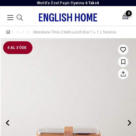
World’e Özel Peşin Fiyatına
6 Taksit
0
Mezaluna Time 2 Katlı Lunch Box 1 L- 1 L Turuncu
4 AL 3 ÖDE