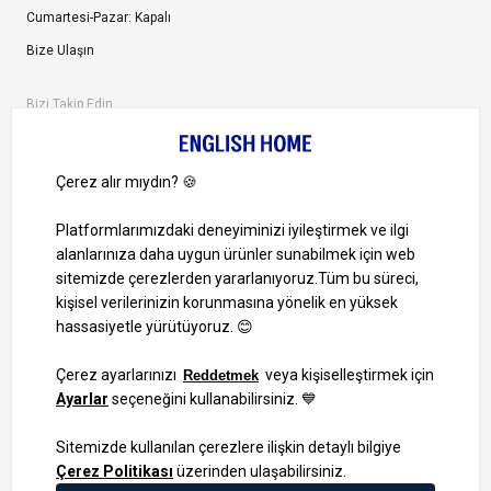
Cumartesi-Pazar: Kapalı
Bize Ulaşın
Bizi Takip Edin
Ayrıcalıklardan yararlanmak için uygulamamızı indirin.
1000 TL ve Üzeri Alışverişlerinizde Kargo Bedava!
Bilgi Toplum Hizmetleri
KVKK Veri İşleme Politikamız
Site Haritası