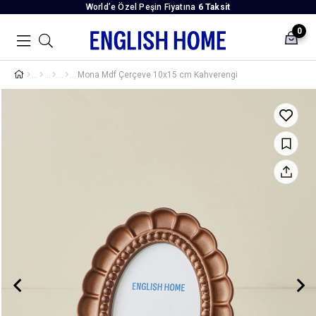
World’e Özel Peşin Fiyatına
6 Taksit
0
Mona Mdf Çerçeve 10x15 cm Kahverengi