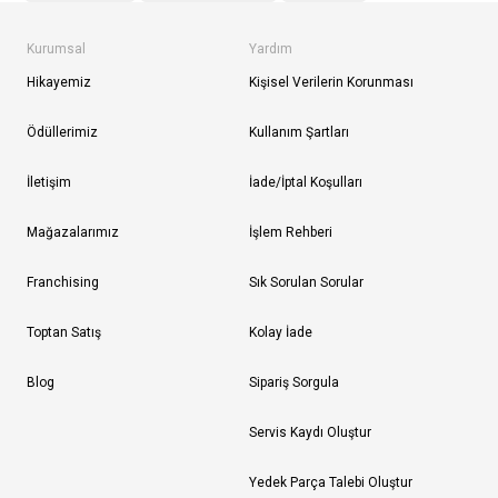
Kurumsal
Yardım
Hikayemiz
Kişisel Verilerin Korunması
Ödüllerimiz
Kullanım Şartları
İletişim
İade/İptal Koşulları
Mağazalarımız
İşlem Rehberi
Franchising
Sık Sorulan Sorular
Toptan Satış
Kolay İade
Blog
Sipariş Sorgula
Servis Kaydı Oluştur
Yedek Parça Talebi Oluştur