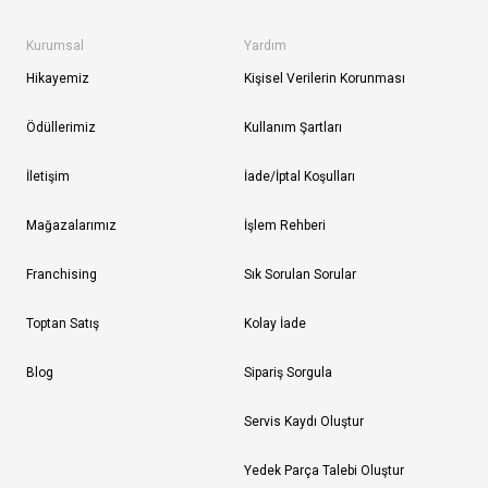
Kurumsal
Yardım
Hikayemiz
Kişisel Verilerin Korunması
Ödüllerimiz
Kullanım Şartları
İletişim
İade/İptal Koşulları
Mağazalarımız
İşlem Rehberi
Franchising
Sık Sorulan Sorular
Toptan Satış
Kolay İade
Blog
Sipariş Sorgula
Servis Kaydı Oluştur
Yedek Parça Talebi Oluştur