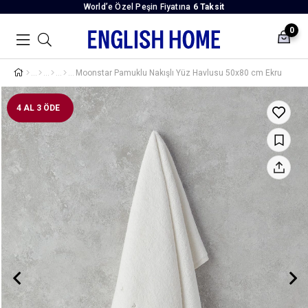
World’e Özel Peşin Fiyatına
6 Taksit
0
Moonstar Pamuklu Nakışlı Yüz Havlusu 50x80 cm Ekru
4 AL 3 ÖDE