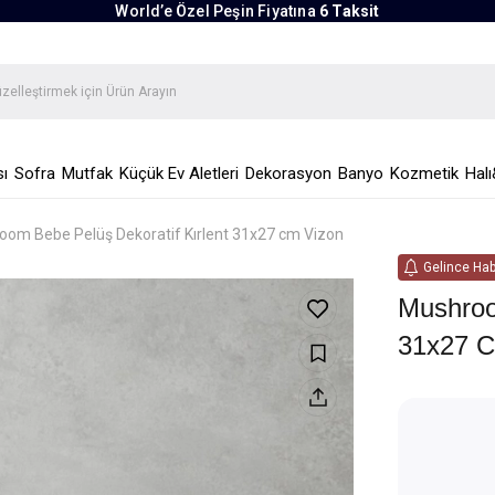
World’e Özel Peşin Fiyatına
6 Taksit
ı
Sofra
Mutfak
Küçük Ev Aletleri
Dekorasyon
Banyo
Kozmetik
Halı
om Bebe Pelüş Dekoratif Kırlent 31x27 cm Vizon
Gelince Hab
Mushroo
31x27 C