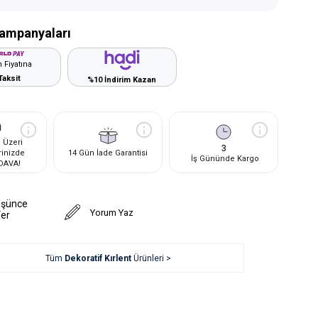
ampanyaları
 Fiyatına
Taksit
%10 İndirim Kazan
 Üzeri
3
rinizde
14 Gün İade Garantisi
İş Gününde Kargo
DAVA!
üşünce
Yorum Yaz
Ver
Tüm
Dekoratif Kırlent
Ürünleri >