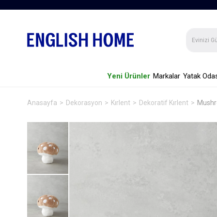
Yeni Ürünler
Markalar
Yatak Odas
Anasayfa
Dekorasyon
Kırlent
Dekoratif Kırlent
Mushro