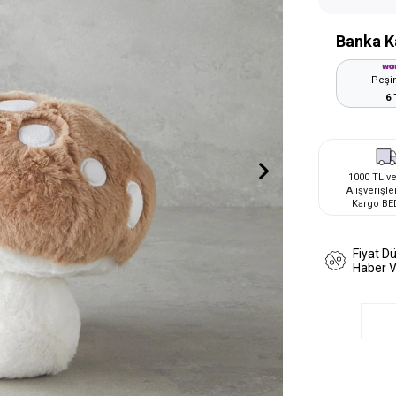
Banka K
Peşin
6 
1000 TL ve
Alışverişle
Kargo BE
Fiyat D
Haber 