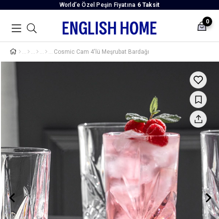
World’e Özel Peşin Fiyatına
6 Taksit
0
Cosmic Cam 4'lü Meşrubat Bardağı