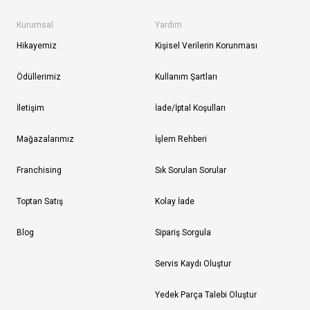
Kurumsal
Yardım
Hikayemiz
Kişisel Verilerin Korunması
Ödüllerimiz
Kullanım Şartları
İletişim
İade/İptal Koşulları
Mağazalarımız
İşlem Rehberi
Franchising
Sık Sorulan Sorular
Toptan Satış
Kolay İade
Blog
Sipariş Sorgula
Servis Kaydı Oluştur
Yedek Parça Talebi Oluştur