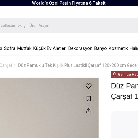
World’e Özel Peşin Fiyatına
6 Taksit
ı
Sofra
Mutfak
Küçük Ev Aletleri
Dekorasyon
Banyo
Kozmetik
Halı
i Çarşaf
Düz Pamuklu Tek Kişilik Plus Lastikli Çarşaf 120x200 cm Gece
Gelince Hab
Düz Pamu
Çarşaf 