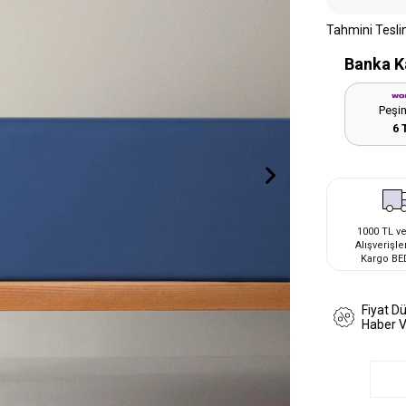
Tahmini Tesli
Banka K
Peşin
6 
1000 TL ve
Alışverişle
Kargo BE
Fiyat D
Haber 