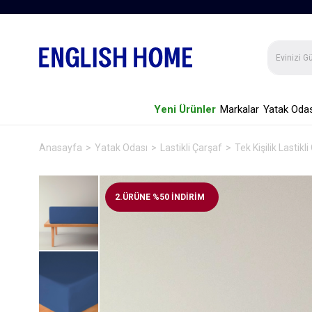
Yeni Ürünler
Markalar
Yatak Odas
Anasayfa
Yatak Odası
Lastikli Çarşaf
Tek Kişilik Lastikl
2.ÜRÜNE %50 İNDİRİM