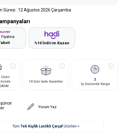
m Süresi
:
12 Ağustos 2026 Çarşamba
ampanyaları
 Fiyatına
Taksit
%10 İndirim Kazan
 Üzeri
3
rinizde
14 Gün İade Garantisi
İş Gününde Kargo
DAVA!
üşünce
Yorum Yaz
Ver
Tüm
Tek Kişilik Lastikli Çarşaf
Ürünleri >