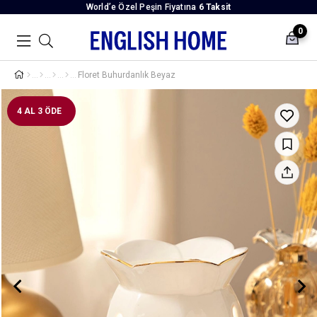
World’e Özel Peşin Fiyatına
6 Taksit
0
Floret Buhurdanlık Beyaz
4 AL 3 ÖDE