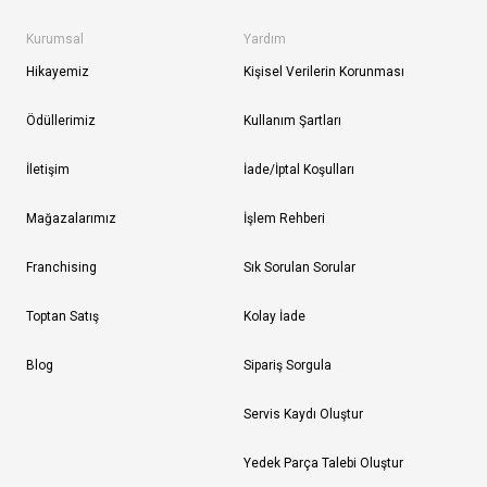
Kurumsal
Yardım
Hikayemiz
Kişisel Verilerin Korunması
Ödüllerimiz
Kullanım Şartları
İletişim
İade/İptal Koşulları
Mağazalarımız
İşlem Rehberi
Franchising
Sık Sorulan Sorular
Toptan Satış
Kolay İade
Blog
Sipariş Sorgula
Servis Kaydı Oluştur
Yedek Parça Talebi Oluştur