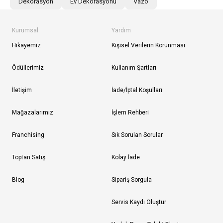
Dekorasyon
Ev Dekorasyonu
Vazo
Kurumsal
Yardım
Hikayemiz
Kişisel Verilerin Korunması
Ödüllerimiz
Kullanım Şartları
İletişim
İade/İptal Koşulları
Mağazalarımız
İşlem Rehberi
Franchising
Sık Sorulan Sorular
Toptan Satış
Kolay İade
Blog
Sipariş Sorgula
Servis Kaydı Oluştur