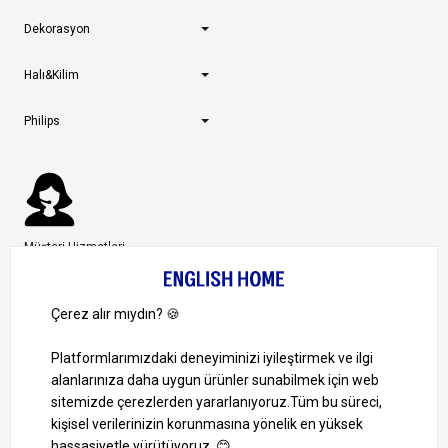
Dekorasyon
Halı&Kilim
Philips
Müşteri Hizmetleri
0 850 724 0 346
Pazartesi-Cuma: 09:00 – 18:00
Cumartesi-Pazar: Kapalı
Bize Ulaşın
Ayrıcalıklardan yararlanmak için uygulamamızı indirin.