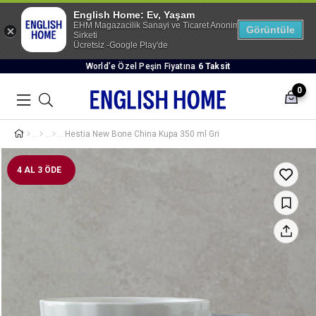
English Home: Ev, Yaşam
EHM Magazacilik Sanayi ve Ticaret Anonim
Görüntüle
Sirketi
Ücretsiz -Google Play'de
World’e Özel Peşin Fiyatına
6 Taksit
0
Hestia New Bone China Kupa 350 ml Gri
4 AL 3 ÖDE