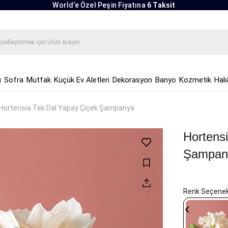
World’e Özel Peşin Fiyatına
6 Taksit
ı
Sofra
Mutfak
Küçük Ev Aletleri
Dekorasyon
Banyo
Kozmetik
Halı
Hortensia Tek Dal Yapay Çiçek Şampanya
Hortens
Şampan