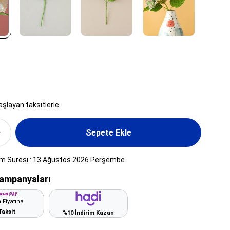
aşlayan taksitlerle
im Süresi
:
13 Ağustos 2026 Perşembe
ampanyaları
 Fiyatına
Taksit
%10 İndirim Kazan