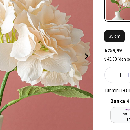
35 cm
₺259,99
₺43,33
`den b
Tahmini Tesl
Banka K
Peşin
6 