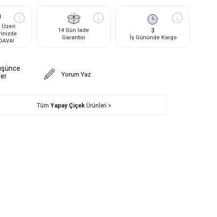
 Üzeri
3
14 Gün İade
rinizde
Garantisi
İş Gününde Kargo
DAVA!
üşünce
Yorum Yaz
er
Tüm
Yapay Çiçek
Ürünleri >