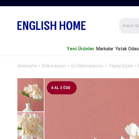
Yeni Ürünler
Markalar
Yatak Odas
Anasayfa
Dekorasyon
Ev Dekorasyonu
Yapay Çiçek
4 AL 3 ÖDE