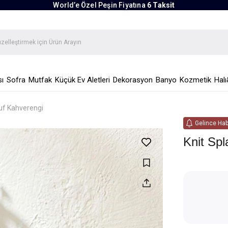
World’e Özel Peşin Fiyatına
6 Taksit
ı
Sofra
Mutfak
Küçük Ev Aletleri
Dekorasyon
Banyo
Kozmetik
Halı
Puf Kahverengi
Gelince Hab
Knit Sp