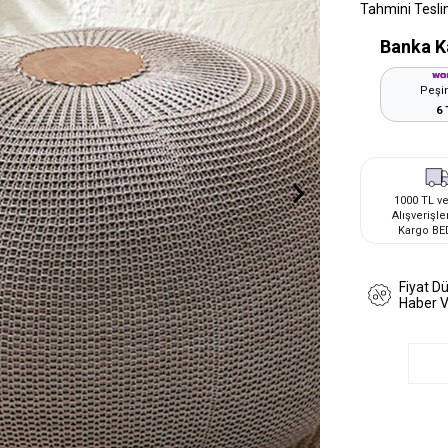
Tahmini Tesli
Banka K
Peşin
6 
1000 TL ve
Alışverişle
Kargo BE
Fiyat D
Haber 