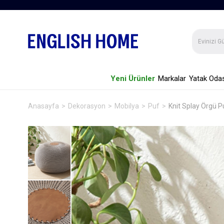
Yeni Ürünler
Markalar
Yatak Odas
Anasayfa
Dekorasyon
Mobilya
Puf
Knit Splay Örgü 