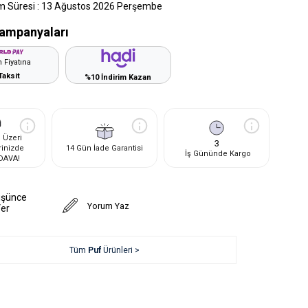
m Süresi
:
13 Ağustos 2026 Perşembe
ampanyaları
 Fiyatına
Taksit
%10 İndirim Kazan
 Üzeri
3
rinizde
14 Gün İade Garantisi
İş Gününde Kargo
DAVA!
üşünce
Yorum Yaz
Ver
Tüm
Puf
Ürünleri >