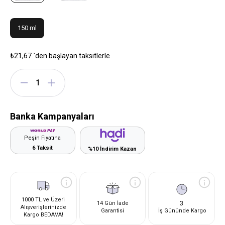
150 ml
₺21,67
`den başlayan taksitlerle
Banka Kampanyaları
Peşin Fiyatına
6 Taksit
%10 İndirim Kazan
1000 TL ve Üzeri
3
14 Gün İade
Alışverişlerinizde
Garantisi
İş Gününde Kargo
Kargo BEDAVA!