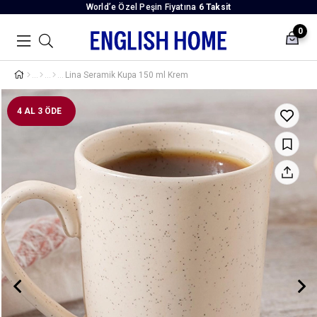
World’e Özel Peşin Fiyatına
6 Taksit
0
Lina Seramik Kupa 150 ml Krem
4 AL 3 ÖDE