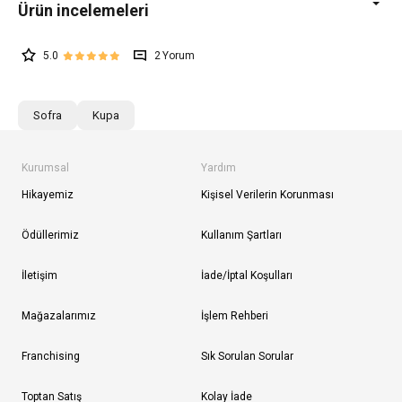
5.0
2
Sofra
Kupa
Kurumsal
Yardım
Hikayemiz
Kişisel Verilerin Korunması
Ödüllerimiz
Kullanım Şartları
İletişim
İade/İptal Koşulları
Mağazalarımız
İşlem Rehberi
Franchising
Sık Sorulan Sorular
Toptan Satış
Kolay İade