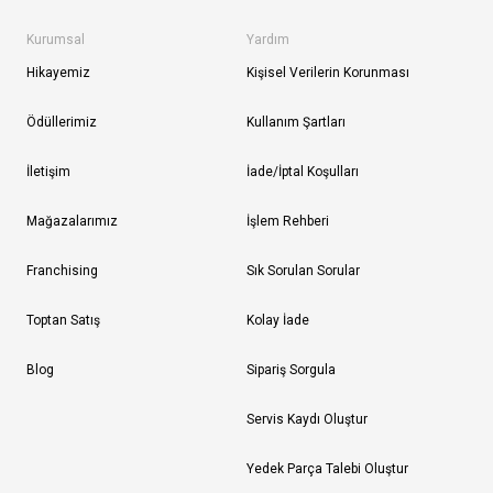
Kurumsal
Yardım
Hikayemiz
Kişisel Verilerin Korunması
Ödüllerimiz
Kullanım Şartları
İletişim
İade/İptal Koşulları
Mağazalarımız
İşlem Rehberi
Franchising
Sık Sorulan Sorular
Toptan Satış
Kolay İade
Blog
Sipariş Sorgula
Servis Kaydı Oluştur
Yedek Parça Talebi Oluştur