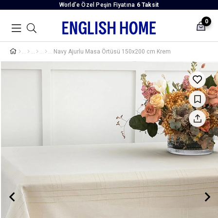
World’e Özel Peşin Fiyatına
6 Taksit
0
Navy Ajurlu Masa Örtüsü 150x200 cm Krem