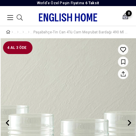
World’e Özel Peşin Fiyatına
6 Taksit
0
Paşabahçe-Tin Can 4'lü Cam Meşrubat Bardağı 490 Ml Yeşil
4 AL 3 ÖDE