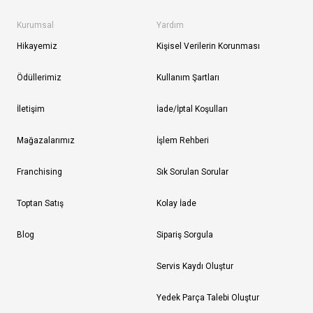
Kurumsal
Yardım
Hikayemiz
Kişisel Verilerin Korunması
Ödüllerimiz
Kullanım Şartları
İletişim
İade/İptal Koşulları
Mağazalarımız
İşlem Rehberi
Franchising
Sık Sorulan Sorular
Toptan Satış
Kolay İade
Blog
Sipariş Sorgula
Servis Kaydı Oluştur
Yedek Parça Talebi Oluştur