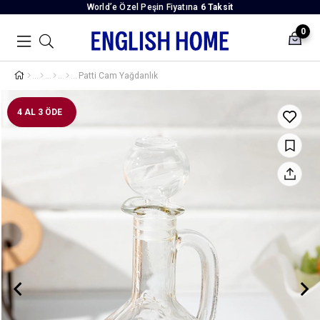
World’e Özel Peşin Fiyatına
6 Taksit
0
Patti Cam Yağdanlık
4 AL 3 ÖDE