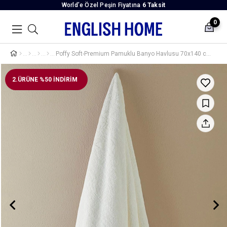
World’e Özel Peşin Fiyatına
6 Taksit
0
Poffy Soft-Premium Pamuklu Banyo Havlusu 70x140 cm Ekru
2.ÜRÜNE %50 İNDİRİM