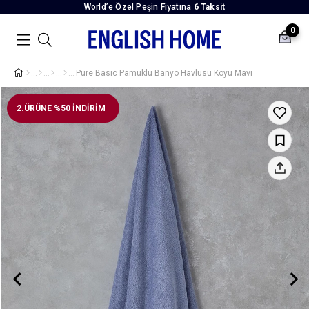
World’e Özel Peşin Fiyatına
6 Taksit
0
Pure Basic Pamuklu Banyo Havlusu Koyu Mavi
2.ÜRÜNE %50 İNDİRİM