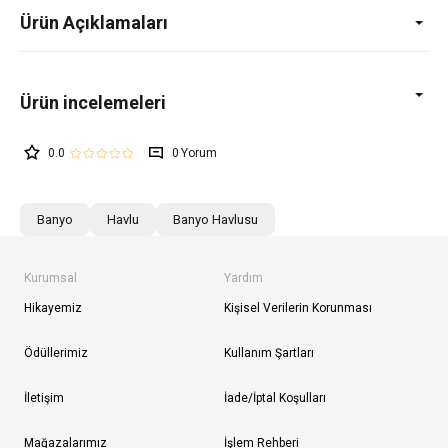
Ürün Açıklamaları
0.0
0
Banyo
Havlu
Banyo Havlusu
Kurumsal
Yardım
Hikayemiz
Kişisel Verilerin Korunması
Ödüllerimiz
Kullanım Şartları
İletişim
İade/İptal Koşulları
Mağazalarımız
İşlem Rehberi