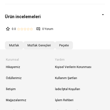
0.0
0
Mutfak
Mutfak Gereçleri
Peçete
Kurumsal
Yardım
Hikayemiz
Kişisel Verilerin Korunması
Ödüllerimiz
Kullanım Şartları
İletişim
İade/İptal Koşulları
Mağazalarımız
İşlem Rehberi