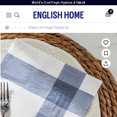
World’e Özel Peşin Fiyatına
6 Taksit
0
Ribbon 20'li Kağıt Peçete Gri