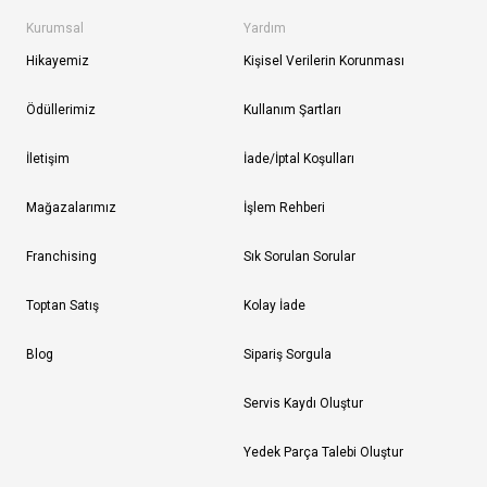
Kurumsal
Yardım
Hikayemiz
Kişisel Verilerin Korunması
Ödüllerimiz
Kullanım Şartları
İletişim
İade/İptal Koşulları
Mağazalarımız
İşlem Rehberi
Franchising
Sık Sorulan Sorular
Toptan Satış
Kolay İade
Blog
Sipariş Sorgula
Servis Kaydı Oluştur
Yedek Parça Talebi Oluştur