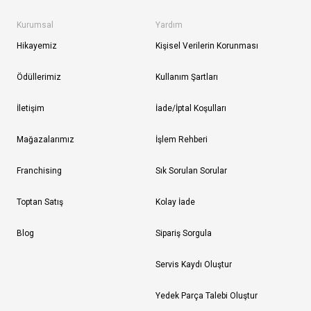
Kurumsal
Yardım
Hikayemiz
Kişisel Verilerin Korunması
Ödüllerimiz
Kullanım Şartları
İletişim
İade/İptal Koşulları
Mağazalarımız
İşlem Rehberi
Franchising
Sık Sorulan Sorular
Toptan Satış
Kolay İade
Blog
Sipariş Sorgula
Servis Kaydı Oluştur
Yedek Parça Talebi Oluştur