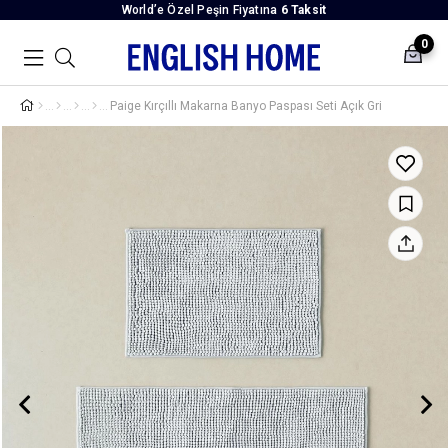
World’e Özel Peşin Fiyatına
6 Taksit
0
Paige Kırçıllı Makarna Banyo Paspası Seti Açık Gri