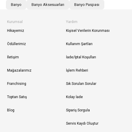
Banyo
Banyo Aksesuarları
Banyo Paspası
Kurumsal
Yardım
Hikayemiz
Kişisel Verilerin Korunması
Ödüllerimiz
Kullanım Şartları
İletişim
İade/İptal Koşulları
Mağazalarımız
İşlem Rehberi
Franchising
Sık Sorulan Sorular
Toptan Satış
Kolay İade
Blog
Sipariş Sorgula
Servis Kaydı Oluştur